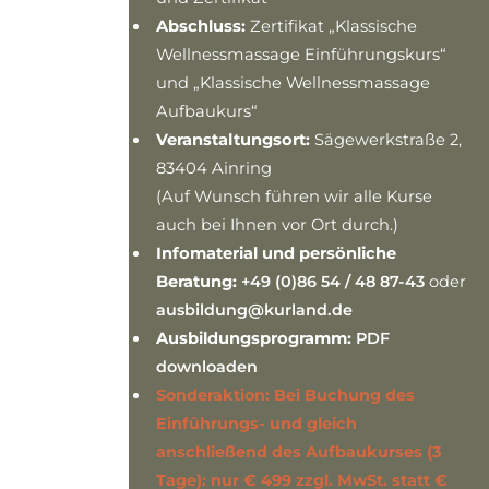
Abschluss:
Zertifikat „Klassische
Wellnessmassage Einführungskurs“
und „Klassische Wellnessmassage
Aufbaukurs“
Veranstaltungsort:
Sägewerkstraße 2,
83404 Ainring
(Auf Wunsch führen wir alle Kurse
auch bei Ihnen vor Ort durch.)
Infomaterial und persönliche
Beratung:
+49 (0)86 54 / 48 87-43
oder
ausbildung@kurland.de
Ausbildungsprogramm:
PDF
downloaden
Sonderaktion: Bei Buchung des
Einführungs- und gleich
anschließend des Aufbaukurses (3
Tage): nur € 499 zzgl. MwSt. statt €