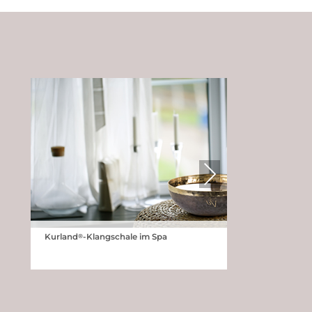
Next
®
Kurland
-Klangschale im Spa