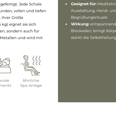
Geeignet für:
Meditatio
 gefertigt. Jede Schale
Ausstattung, Hand- und
runden, vollen und tiefen
Begrüßungsrituale
 ihrer Größe
Wirkung:
entspannend,
 kg) eignet sie sich
Blockaden, bringt Körpe
en, sondern auch für
stärkt die Selbstheilun
 Metallen und wird mit
sende
Ähnliche
tments
Spa-Anlage