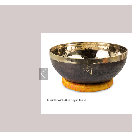
Previous
®
Kurland
-Klangschale