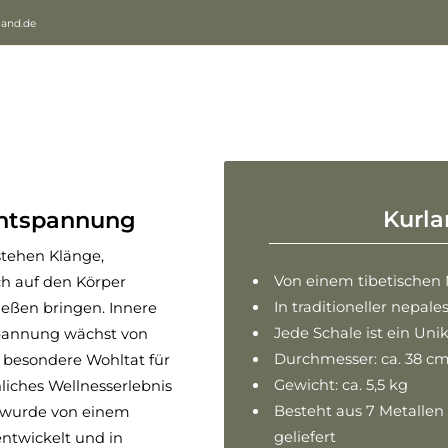
land.de
Kurla
entspannung
tehen Klänge,
Von einem tibetischen 
ch auf den Körper
In traditioneller nepale
ießen bringen. Innere
Jede Schale ist ein Uni
pannung wächst von
Durchmesser: ca. 38 c
besondere Wohltat für
Gewicht: ca. 5,5 kg
iches Wellnesserlebnis
Besteht aus 7 Metallen
 wurde von einem
geliefert
entwickelt und in