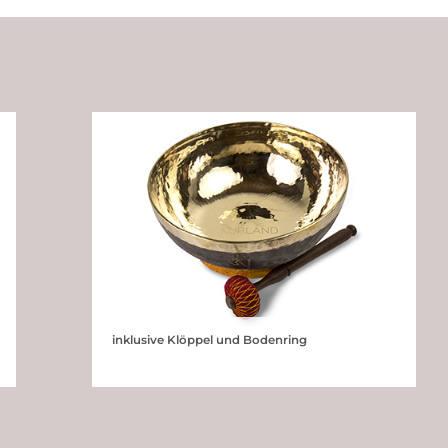
inklusive Klöppel und Bodenring