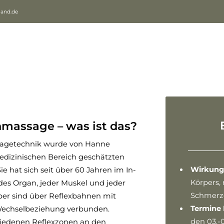
land.de
massage – was ist das?
sagetechnik wurde von Hanne
edizinischen Bereich geschätzten
Wirkung
 hat sich seit über 60 Jahren im In-
Körpers,
edes Organ, jeder Muskel und jeder
Schmerz
er sind über Reflexbahnen mit
Termine
Wechselbeziehung verbunden.
den 03.-
iedenen Reflexzonen an den