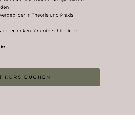
rden
werdebilder in Theorie und Praxis
agetechniken für unterschiedliche
de
T KURS BUCHEN