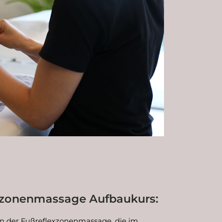
exzonenmassage Aufbaukurs:
en der Fußreflexzonenmassage, die im