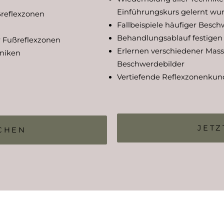
Einführungskurs gelernt wu
ßreflexzonen
Fallbeispiele häufiger Besch
Behandlungsablauf festigen
r Fußreflexzonen
Erlernen verschiedener Mass
hniken
Beschwerdebilder
Vertiefende Reflexzonenkun
JETZ
UCHEN