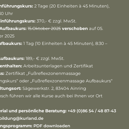
nführungskurs:
2 Tage (20 Einheiten à 45 Minuten),
:30 Uhr
inführungskurs:
370,- € zzgl. MwSt.
 Aufbaukurs:
15.Oktober 2025
verschoben
auf 05.
r 2025
ufbaukurs:
1 Tag (10 Einheiten à 45 Minuten), 8:30 –
Aufbaukurs:
189,- € zzgl. MwSt.
 enthalten:
Arbeitsunterlagen und Zertifikat
s:
Zertifikat „Fußreflexzonenmassage
ngskurs“ oder „Fußreflexzonenmassage Aufbaukurs“
ltungsort:
Sägewerkstr. 2, 83404 Ainring
sch führen wir alle Kurse auch bei Ihnen vor Ort
rial und persönliche Beratung:
+49 (0)86 54 / 48 87-43
bildung@kurland.de
ungsprogramm:
PDF downloaden