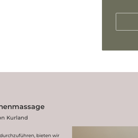
zonenmassage
on Kurland
durchzuführen, bieten wir