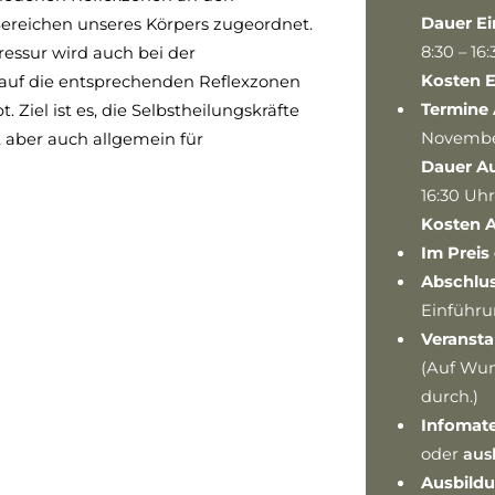
Dauer Ei
reichen unseres Körpers zugeordnet.
8:30 – 16
ressur wird auch bei der
Kosten E
auf die entsprechenden Reflexzonen
Termine
 Ziel ist es, die Selbstheilungskräfte
Novembe
, aber auch allgemein für
Dauer A
16:30 Uhr
Kosten 
Im Preis
Abschlus
Einführu
Veransta
(Auf Wun
durch.)
Infomate
oder
aus
Ausbild